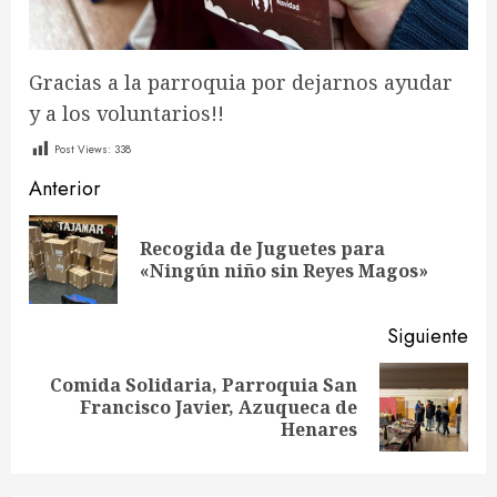
Gracias a la parroquia por dejarnos ayudar
y a los voluntarios!!
Post Views:
338
Sigue
Anterior
leyendo
Recogida de Juguetes para
En
«Ningún niño sin Reyes Magos»
ant
Siguiente
Comida Solidaria, Parroquia San
Siguiente
Francisco Javier, Azuqueca de
entrada:
Henares