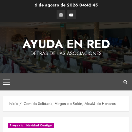
Saltar
6 de agosto de 2026
04:42:46
al
Instagram
Youtube
contenido
AYUDA EN RED
DETRÁS DE LAS ASOCIACIONES
Menú
principal
Inicio
Comida Solidaria, Virgen de Belén, Alcalá de Henares
Proyecto - Navidad Contigo