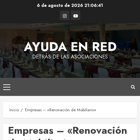
Saltar
6 de agosto de 2026
21:06:42
al
Instagram
Youtube
contenido
AYUDA EN RED
DETRÁS DE LAS ASOCIACIONES
Menú
principal
Inicio
Empresas – «Renovación de Mobiliario»
Empresas – «Renovación