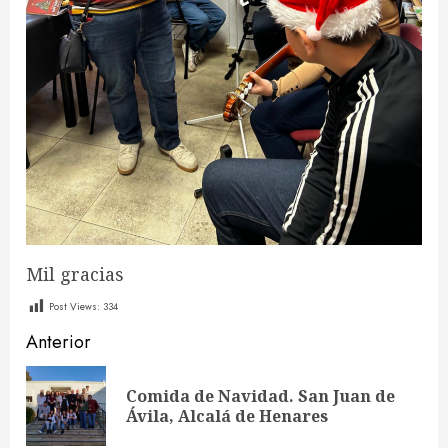
Mil gracias
Post Views:
334
Sigue
Anterior
leyendo
Comida de Navidad. San Juan de
En
Ávila, Alcalá de Henares
ant