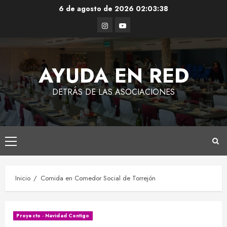
Saltar
6 de agosto de 2026
02:03:38
al
Instagram
Youtube
contenido
AYUDA EN RED
DETRÁS DE LAS ASOCIACIONES
Menú
principal
Inicio
Comida en Comedor Social de Torrejón
Proyecto - Navidad Contigo