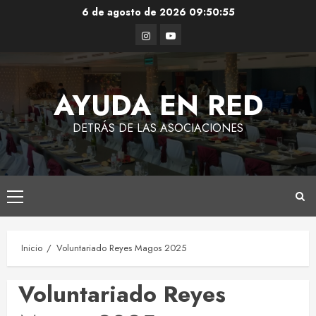
Saltar
6 de agosto de 2026
09:50:56
al
Instagram
Youtube
contenido
AYUDA EN RED
DETRÁS DE LAS ASOCIACIONES
Menú
principal
Inicio
Voluntariado Reyes Magos 2025
Voluntariado Reyes